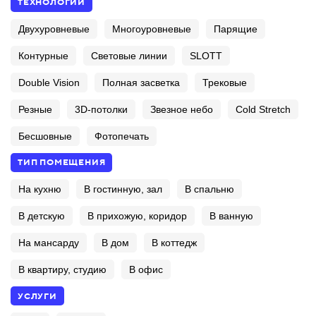
ТЕХНОЛОГИИ
Двухуровневые
Многоуровневые
Парящие
Контурные
Световые линии
SLOTT
Double Vision
Полная засветка
Трековые
Резные
3D-потолки
Звезное небо
Cold Stretch
Бесшовные
Фотопечать
ТИП ПОМЕЩЕНИЯ
На кухню
В гостинную, зал
В спальню
В детскую
В прихожую, коридор
В ванную
На мансарду
В дом
В коттедж
В квартиру, студию
В офис
УСЛУГИ