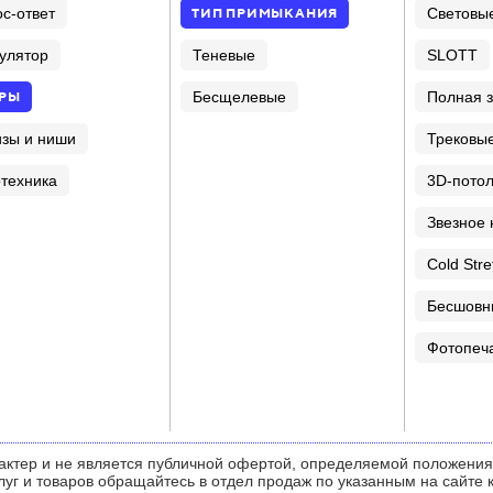
ТИП ПРИМЫКАНИЯ
с-ответ
Световы
Теневые
улятор
SLOTT
Бесщелевые
РЫ
Полная з
изы и ниши
Трековы
техника
3D-потол
Звезное 
Cold Stre
Бесшовн
Фотопеч
актер и не является публичной офертой, определяемой положени
слуг и товаров обращайтесь в отдел продаж по указанным на сайте 