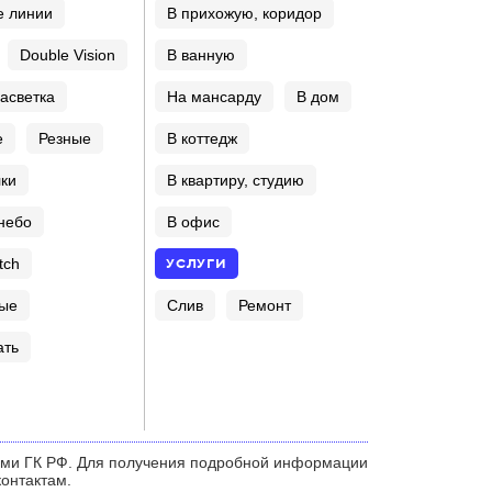
е линии
В прихожую, коридор
Double Vision
В ванную
асветка
На мансарду
В дом
е
Резные
В коттедж
ки
В квартиру, студию
небо
В офис
УСЛУГИ
tch
Слив
Ремонт
ые
ать
ями ГК РФ. Для получения подробной информации
контактам.