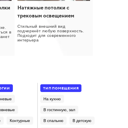
олки
Натяжные потолки с
трековым освещением
я
Стильный внешний вид
хе.
подчеркнёт любую поверхность.
ься в
Подходит для современного
танет
интерьера
ОГИИ
ТИП ПОМЕЩЕНИЯ
вневые
На кухню
овневые
В гостинную, зал
е
Контурные
В спальню
В детскую