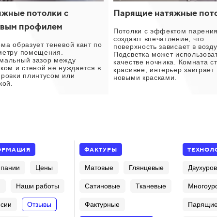
жные потолки с
Парящие натяжные пот
евым профилем
Потолки с эффектом парени
создают впечатление, что
ма образует теневой кант по
поверхность зависает в возду
метру помещения.
Подсветка может использоват
мальный зазор между
качестве ночника. Комната с
ком и стеной не нуждается в
красивее, интерьер заиграет
ировки плинтусом или
новыми красками.
кой.
ОРМАЦИЯ
ФАКТУРЫ
ТЕХНОЛ
мпании
Цены
Матовые
Глянцевые
Двухуро
и
Наши работы
Сатиновые
Тканевые
Многоур
нсии
Отзывы
Фактурные
Парящи