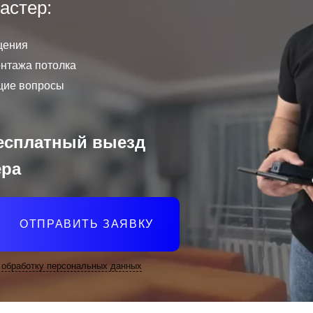
астер:
щения
онтажа потолка
щие вопросы
есплатный выезд
ера
ОТПРАВИТЬ ЗАЯВКУ
а
обработку персональных данных