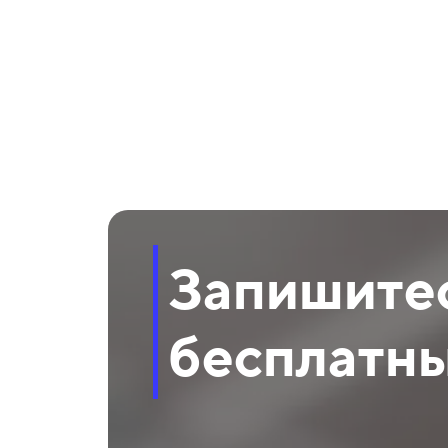
Запишитес
бесплатны