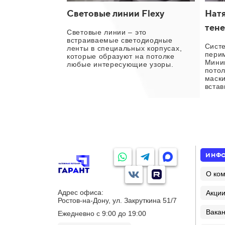
Световые линии Flexy
Натя
тен
Световые линии – это
встраиваемые светодиодные
Систе
ленты в специальных корпусах,
пери
которые образуют на потолке
Мини
любые интересующие узоры.
потол
маск
встав
ИНФ
О ко
Адрес офиса:
Акци
Ростов-на-Дону, ул. Закруткина 51/7
Вака
Ежедневно с 9:00 до 19:00