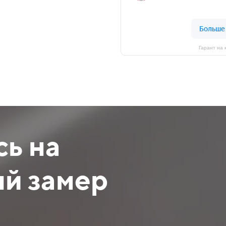
Гарант на 
ь на
й замер